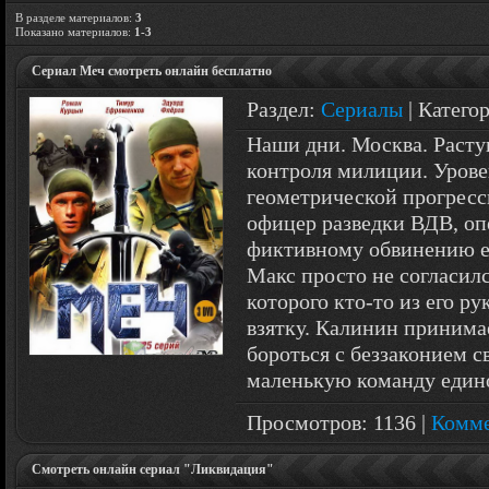
В разделе материалов
:
3
Показано материалов
:
1-3
Сериал Меч смотреть онлайн бесплатно
Раздел:
Сериалы
| Катего
Наши дни. Москва. Расту
контроля милиции. Урове
геометрической прогрес
офицер разведки ВДВ, о
фиктивному обвинению ег
Макс просто не согласилс
которого кто-то из его р
взятку. Калинин принима
бороться с беззаконием 
маленькую команду еди
Просмотров: 1136 |
Комме
Смотреть онлайн сериал "Ликвидация"