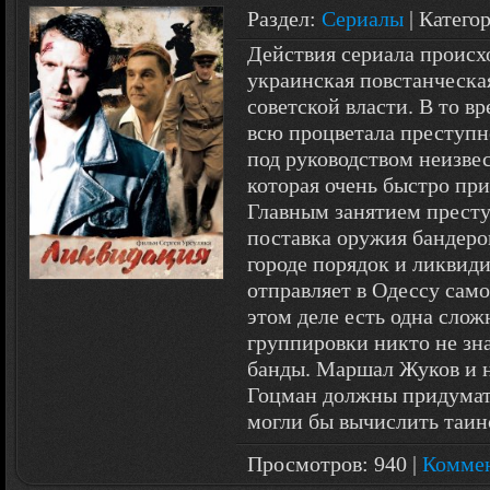
Раздел:
Сериалы
| Катего
Действия сериала происхо
украинская повстанческа
советской власти. В то в
всю процветала преступн
под руководством неизве
которая очень быстро при
Главным занятием престу
поставка оружия бандеров
городе порядок и ликвид
отправляет в Одессу сам
этом деле есть одна сло
группировки никто не зна
банды. Маршал Жуков и н
Гоцман должны придумат
могли бы вычислить таин
Просмотров: 940 |
Коммен