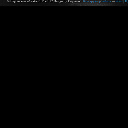
© Персональный сайт 2011-2012 Design by DeymosZ |
Конструктор сайтов
—
uCoz
|
П