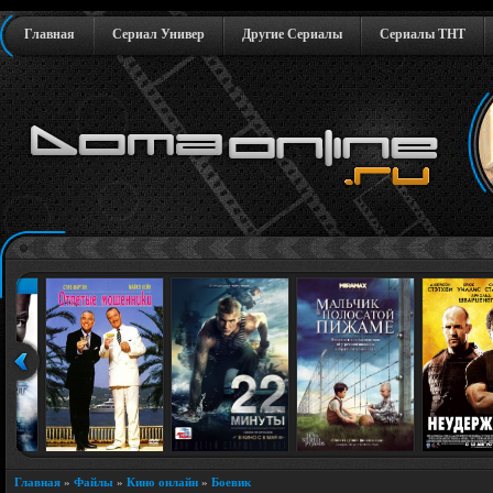
Главная
Сериал Универ
Другие Сериалы
Сериалы ТНТ
Главная
»
Файлы
»
Кино онлайн
»
Боевик