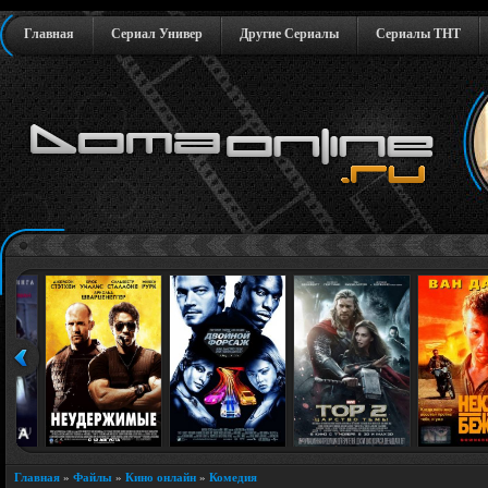
Главная
Сериал Универ
Другие Сериалы
Сериалы ТНТ
Главная
»
Файлы
»
Кино онлайн
»
Комедия