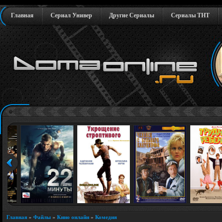
Главная
Сериал Универ
Другие Сериалы
Сериалы ТНТ
Главная
»
Файлы
»
Кино онлайн
»
Комедия