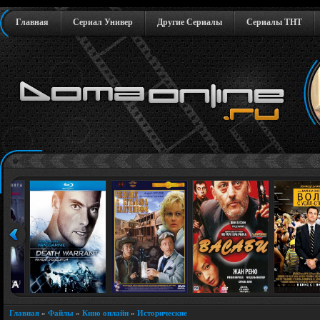
Главная
Сериал Универ
Другие Сериалы
Сериалы ТНТ
Главная
»
Файлы
»
Кино онлайн
»
Исторические